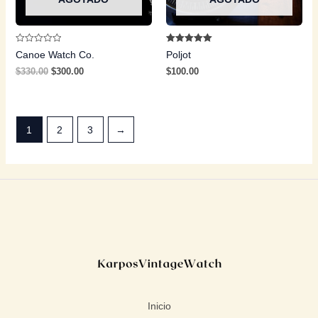
Valorado
Valorado con
Canoe Watch Co.
Poljot
con
5.00
0
de 5
$
330.00
$
300.00
$
100.00
de
5
1
2
3
→
Inicio