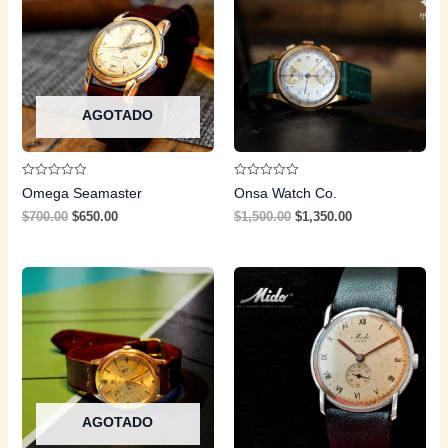
AGOTADO
Valorado
Valorado
Omega Seamaster
Onsa Watch Co.
con
con
0
0
$
700.00
$
650.00
$
1,500.00
$
1,350.00
de
de
5
5
AGOTADO