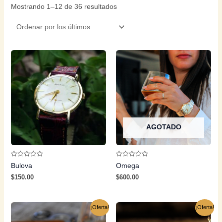
Mostrando 1–12 de 36 resultados
AGOTADO
Valorado
Valorado
Bulova
Omega
con
con
0
0
$
150.00
$
600.00
de
de
5
5
¡Oferta!
¡Oferta!