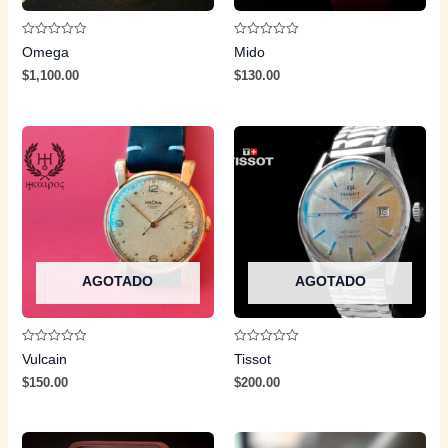
Valorado
Valorado
Omega
Mido
con
con
0
0
$
1,100.00
$
130.00
de
de
5
5
AGOTADO
AGOTADO
Valorado
Valorado
Vulcain
Tissot
con
con
0
0
$
150.00
$
200.00
de
de
5
5