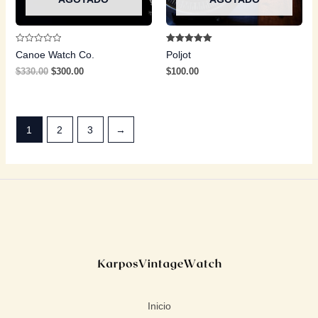
Valorado
Valorado con
Canoe Watch Co.
Poljot
con
5.00
0
de 5
$
330.00
$
300.00
$
100.00
de
5
1
2
3
→
Inicio