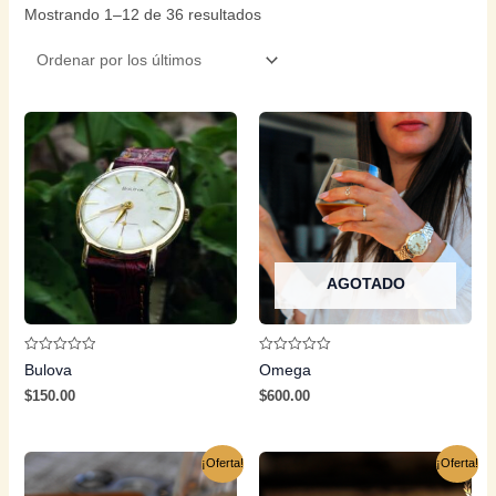
Mostrando 1–12 de 36 resultados
AGOTADO
Valorado
Valorado
Bulova
Omega
con
con
0
0
$
150.00
$
600.00
de
de
5
5
¡Oferta!
¡Oferta!