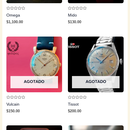
Valorado
Valorado
Omega
Mido
con
con
0
0
$
1,100.00
$
130.00
de
de
5
5
AGOTADO
AGOTADO
Valorado
Valorado
Vulcain
Tissot
con
con
0
0
$
150.00
$
200.00
de
de
5
5