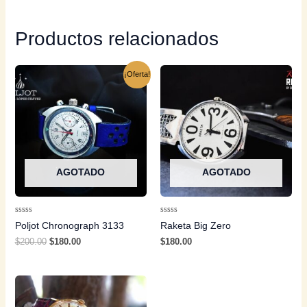
Productos relacionados
¡Oferta!
AGOTADO
AGOTADO
Valorado
Valorado
Poljot Chronograph 3133
Raketa Big Zero
con
con
0
0
$
200.00
$
180.00
$
180.00
de
de
5
5