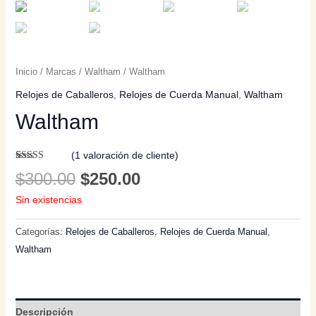
Inicio
/
Marcas
/
Waltham
/ Waltham
Relojes de Caballeros
,
Relojes de Cuerda Manual
,
Waltham
Waltham
(
1
valoración de cliente)
Valorado con
1
$
300.00
$
250.00
5.00
de 5 en
base a
Sin existencias
valoración
de un cliente
Categorías:
Relojes de Caballeros
,
Relojes de Cuerda Manual
,
Waltham
Descripción