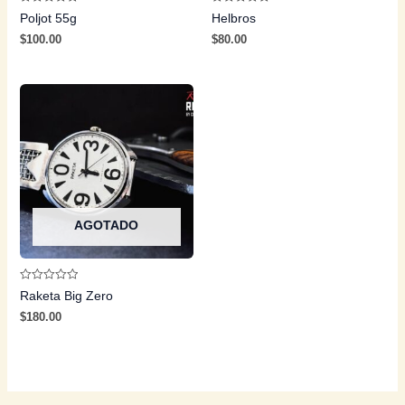
Valorado
Valorado
Poljot 55g
Helbros
con
con
0
0
$
100.00
$
80.00
de
de
5
5
AGOTADO
Valorado
Raketa Big Zero
con
0
$
180.00
de
5